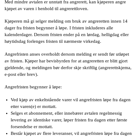
Med mindre avtalen er unntatt fra angrerett, kan kjøperen angre
kjøpet av varen i henhold til angrerettloven.
Kjøperen må gi selger melding om bruk av angreretten innen 14
dager fra fristen begynner å løpe. I fristen inkluderes alle
kalenderdager. Dersom fristen ender på en lørdag, helligdag eller
høytidsdag forlenges fristen til nærmeste virkedag.
Angrefristen anses overholdt dersom melding er sendt før utløpet
av fristen. Kjøper har bevisbyrden for at angreretten er blitt gjort
gjeldende, og meldingen bør derfor skje skriftlig (angrerettskjema,
e-post eller brev).
Angrefristen begynner å løpe:
Ved kjøp av enkeltstående varer vil angrefristen løpe fra dagen
etter varen(e) er mottatt.
Selges et abonnement, eller innebærer avtalen regelmessig
levering av identiske varer, løper fristen fra dagen etter første
forsendelse er mottatt.
Består kjøpet av flere leveranser, vil angrefristen løpe fra dagen