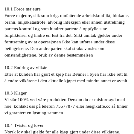
10.1 Force majeure
Force majeure, slik som krig, omfattende arbeidskonflikt, blokade,
brann, miljøkatastrofe, alvorlig infeksjon eller annen utstrekning
partens kontroll og som hindrer partene å oppfylle sine
forpliktelser og lindre en fest fra det. Slikt unntak gjelder under
forutsetning av at operasjonen ikke kan utføres under disse
betingelsene. Den andre parten skal straks varsles om
omstendighetene, bruk av denne bestemmelsen
10.2 Endring av vilkår
Etter at kunden har gjort et kjøp har Bønner i byen har ikke rett til
å endre vilkårene i den aktuelle kjøpet med mindre annet er avtalt
10.3 Klager
Vi står 100% ved våre produkter. Dersom du er misfornøyd med
noe, kontakt oss på telefon 75577877 eller
hei@kaffe.cc
så finner
vi garantert en løsning sammen.
10.4 Tvister og lover
Norsk lov skal gjelde for alle kjøp gjort under disse vilkårene.