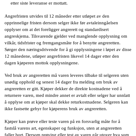
etter siste leveranse er mottatt.
Angrefristen utvides til 12 måneder etter utløpet av den
opprinnelige fristen dersom selger ikke før avtaleinngåelsen
opplyser om at det foreligger angrerett og standardisert
angreskjema. Tilsvarende gjelder ved manglende opplysning om
vilkår, tidsfrister og fremgangsmåte for å benytte angreretten.
Sørger den næringsdrivende for å gi opplysningene i løpet av disse
12 månedene, utløper angrefristen likevel 14 dager etter den
dagen kjøperen mottok opplysningene.
Ved bruk av angreretten må varen leveres tilbake til selgeren uten
unødig opphold og senest 14 dager fra melding om bruk av
angreretten er gitt. Kjøper dekker de direkte kostnadene ved å
returnere varen, med mindre annet er avtalt eller selger har unnlatt
å opplyse om at kjøper skal dekke returkostnadene. Selgeren kan
ikke fastsette gebyr for kjøperens bruk av angreretten.
Kjøper kan prøve eller teste varen på en forsvarlig måte for å
fastslå varens art, egenskaper og funksjon, uten at angreretten
faller bort. Dersom prøving eller test av varen går utover hva som