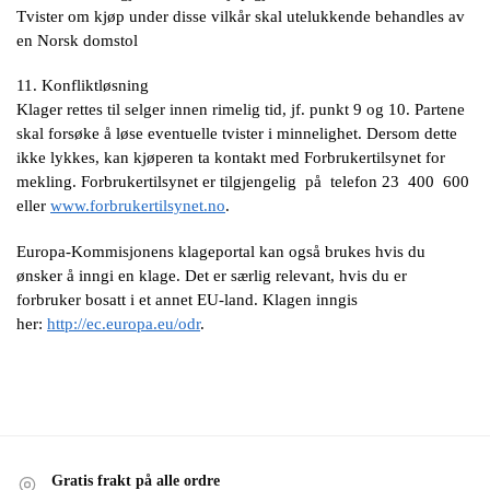
Tvister om kjøp under disse vilkår skal utelukkende behandles av
en Norsk domstol
11. Konfliktløsning
Klager rettes til selger innen rimelig tid, jf. punkt 9 og 10. Partene
skal forsøke å løse eventuelle tvister i minnelighet. Dersom dette
ikke lykkes, kan kjøperen ta kontakt med Forbrukertilsynet for
mekling. Forbrukertilsynet er tilgjengelig på telefon 23 400 600
eller
www.forbrukertilsynet.no
.
Europa-Kommisjonens klageportal kan også brukes hvis du
ønsker å inngi en klage. Det er særlig relevant, hvis du er
forbruker bosatt i et annet EU-land. Klagen inngis
her:
http://ec.europa.eu/odr
.
Gratis frakt på alle ordre