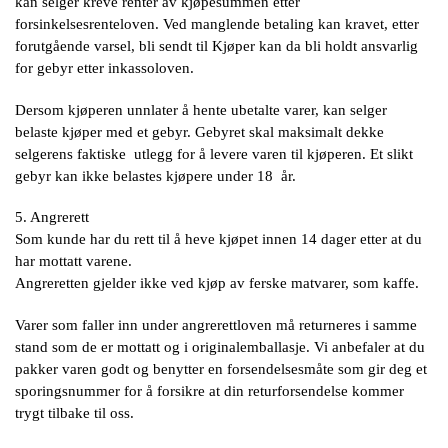
kan selger kreve renter av kjøpesummen etter
forsinkelsesrenteloven. Ved manglende betaling kan kravet, etter
forutgående varsel, bli sendt til Kjøper kan da bli holdt ansvarlig
for gebyr etter inkassoloven.
Dersom kjøperen unnlater å hente ubetalte varer, kan selger
belaste kjøper med et gebyr. Gebyret skal maksimalt dekke
selgerens faktiske utlegg for å levere varen til kjøperen. Et slikt
gebyr kan ikke belastes kjøpere under 18 år.
5. Angrerett
Som kunde har du rett til å heve kjøpet innen 14 dager etter at du
har mottatt varene.
Angreretten gjelder ikke ved kjøp av ferske matvarer, som kaffe.
Varer som faller inn under angrerettloven må returneres i samme
stand som de er mottatt og i originalemballasje. Vi anbefaler at du
pakker varen godt og benytter en forsendelsesmåte som gir deg et
sporingsnummer for å forsikre at din returforsendelse kommer
trygt tilbake til oss.