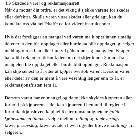
4.3 Skadede varer og reklamasjonsrett.
Når du mottar din ordre, er det viktig å sjekke varene for skader
eller defekter. Skulle varen være skadet eller ødelagt, kan du
kontakte oss via
hei@kaffe.cc
for videre instruksjoner.
Hvis det foreligger en mangel ved varen må kjøper innen rimelig
tid etter at den ble oppdaget eller burde ha blitt oppdaget, gi selger
melding om at han eller hun vil påberope seg mangelen. Kjøper
har alltid reklamert tidsnok dersom det skjer innen 2 mnd. fra
mangelen ble oppdaget eller burde blitt oppdaget. Reklamasjon
kan skje senest to år etter at kjøper overtok varen. Dersom varen
eller deler av den er ment å vare vesentlig lenger enn to år, er
reklamasjonsfristen fem år.
Dersom varen har en mangel og dette ikke skyldes kjøperen eller
forhold på kjøperens side, kan kjøperen i henhold til reglene i
forbrukerkjøpsloven kapittel 6 etter omstendighetene
holde
kjøpesummen tilbake
, velge mellom
retting
og
omlevering
,
kreve
prisavslag
, kreve avtalen hevet og/eller kreve
erstatning
fra
selgeren.