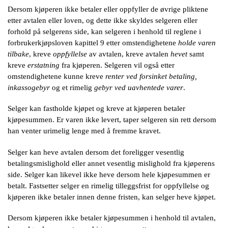
Dersom kjøperen ikke betaler eller oppfyller de øvrige pliktene
etter avtalen eller loven, og dette ikke skyldes selgeren eller
forhold på selgerens side, kan selgeren i henhold til reglene i
forbrukerkjøpsloven kapittel 9 etter omstendighetene
holde
varen
tilbake
, kreve
oppfyllelse
av avtalen, kreve avtalen
hevet
samt
kreve
erstatning
fra kjøperen. Selgeren vil også etter
omstendighetene kunne kreve
renter ved forsinket betaling,
inkassogebyr
og et rimelig
gebyr ved uavhentede varer
.
Selger kan fastholde kjøpet og kreve at kjøperen betaler
kjøpesummen. Er varen ikke levert, taper selgeren sin rett dersom
han venter urimelig lenge med å fremme kravet.
Selger kan heve avtalen dersom det foreligger vesentlig
betalingsmislighold eller annet vesentlig mislighold fra kjøperens
side. Selger kan likevel ikke heve dersom hele kjøpesummen er
betalt. Fastsetter selger en rimelig tilleggsfrist for oppfyllelse og
kjøperen ikke betaler innen denne fristen, kan selger heve kjøpet.
Dersom kjøperen ikke betaler kjøpesummen i henhold til avtalen,