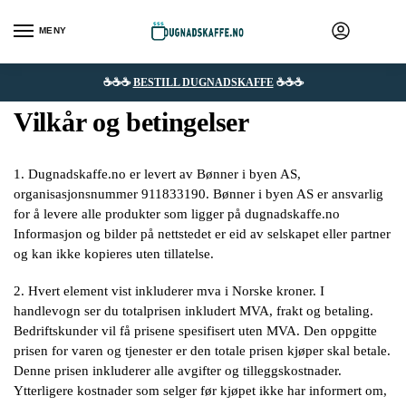
MENY
☕☕☕
BESTILL DUGNADSKAFFE
☕☕☕
Vilkår og betingelser
1. Dugnadskaffe.no er levert av Bønner i byen AS,
organisasjonsnummer 911833190. Bønner i byen AS er ansvarlig
for å levere alle produkter som ligger på dugnadskaffe.no
Informasjon og bilder på nettstedet er eid av selskapet eller partner
og kan ikke kopieres uten tillatelse.
2. Hvert element vist inkluderer mva i Norske kroner. I
handlevogn ser du totalprisen inkludert MVA, frakt og betaling.
Bedriftskunder vil få prisene spesifisert uten MVA. Den oppgitte
prisen for varen og tjenester er den totale prisen kjøper skal betale.
Denne prisen inkluderer alle avgifter og tilleggskostnader.
Ytterligere kostnader som selger før kjøpet ikke har informert om,