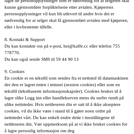
lagre de personopplysninger som er nødvendig for at selgeren skal
kunne gjennomføre forpliktelsene etter avtalen. Kjøperens
personopplysninger vil kun bli utlevert til andre hvis det er
nødvendig for at selger skal få gjennomført avtalen med kjøperen,
eller i lovbestemte tilfelle.
8. Kontakt & Support
Du kan kontakte oss på e-post,
hei@kaffe.cc
eller telefon 755
778770.
Du kan også sende SMS til 59 44 90 13
9. Cookies
En cookie er en tekstfil som sendes fra et nettsted til datamaskinen
der den er lagret enten i minnet (session cookies) eller som en
tekstfil (tekstbaserte informasjonskapsler). Cookies brukes til å
lagre slike Logg inn eller handlekurven mens du surfer rundt på
ulike nettsteder. Hvis nettleseren din er satt til å ikke akseptere
cookies, vil du ikke være i stand til å gjøre noen ordre på
nettstedet vårt. Du kan enkelt endre dette i innstillingene til
nettleseren din. Vær oppmerksom på at vi ikke bruker cookies for
å lagre personlig informasjon om deg